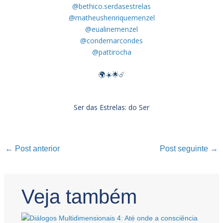
@bethico.serdasestrelas
@matheushenriquemenzel
@eualinemenzel
@condemarcondes
@pattirocha
🌍☀️🌟☄️
Ser das Estrelas:
do Ser
←
Post anterior
Post seguinte
→
Veja também