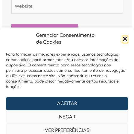
Website
Gerenciar Consentimento
de Cookies
Para fornecer as melhores experiências, usamos tecnologias
como cookies para armazenar e/ou acessar informações do
dispositivo. O consentimento para essas tecnologias nos
permitirá processar dados como comportamento de navegação
ou IDs exclusivos neste site. Não consentir ou retirar o
consentimento pode afetar negativamente certos recursos e
funções.
Contatos e Redes Sociais
ACEITAR
I
Y
F
W
E
n
o
a
h
n
s
u
c
a
v
NEGAR
t
t
e
t
e
a
u
b
s
l
VER PREFERÊNCIAS