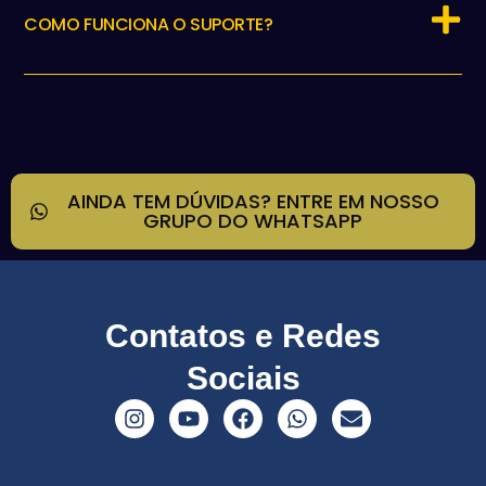
COMO FUNCIONA O SUPORTE?
AINDA TEM DÚVIDAS? ENTRE EM NOSSO
GRUPO DO WHATSAPP
Contatos e Redes
Sociais
I
Y
F
W
E
n
o
a
h
n
s
u
c
a
v
t
t
e
t
e