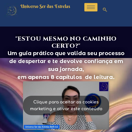
Ir
Universo Ser das Estrelas
para
o
conteúdo
"ESTOU MESMO NO CAMINHO
CERTO?"
Um guia prático que valida seu processo
de despertar e te devolve confiança em
sua jornada,
em apenas 8 capítulos de leitura.
Clique para aceitar os cookies
marketing e ativar este conteúdo