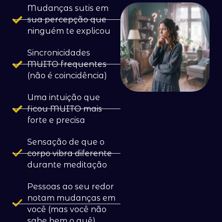
Mudanças sutis em
sua percepção que
ninguém te explicou
Sincronicidades
MUITO frequentes
(não é coincidência)
Uma intuição que
ficou MUITO mais
forte e precisa
Sensação de que o
corpo vibra diferente
durante meditação
Pessoas ao seu redor
notam mudanças em
você (mas você não
sabe bem o quê)